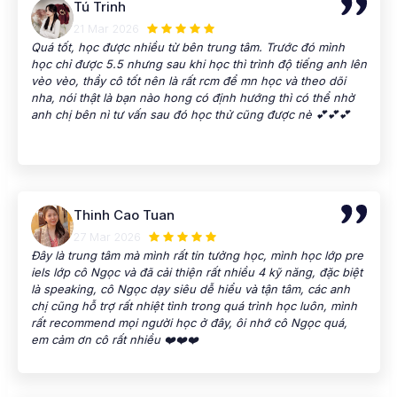
Tú Trinh
I think it’s a great place for anyone who wants to improve
their English step by step.
21 Mar 2026
Quá tốt, học được nhiều từ bên trung tâm. Trước đó mình
học chỉ được 5.5 nhưng sau khi học thì trình độ tiếng anh lên
vèo vèo, thầy cô tốt nên là rất rcm để mn học và theo dõi
nha, nói thật là bạn nào hong có định hướng thì có thể nhờ
anh chị bên nì tư vấn sau đó học thử cũng được nè 💕💕💕
Thinh Cao Tuan
27 Mar 2026
Đây là trung tâm mà mình rất tin tưởng học, mình học lớp pre
iels lớp cô Ngọc và đã cải thiện rất nhiều 4 kỹ năng, đặc biệt
là speaking, cô Ngọc dạy siêu dễ hiểu và tận tâm, các anh
chị cũng hỗ trợ rất nhiệt tình trong quá trình học luôn, mình
rất recommend mọi người học ở đây, ôi nhớ cô Ngọc quá,
em cảm ơn cô rất nhiều ❤️❤️❤️