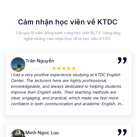
Cảm nhận học viên về KTDC
Trải qua 15 năm đồng hành cùng học viên IELTS. Cùng lắng
nghe những cảm nhận thực tế từ học viên KTDC:
Trân Nguyễn
02 May 2026
I had a very positive experience studying at KTDC English
Center. The lecturers here are highly professional,
knowledgeable, and always dedicated to helping students
improve their English skills. Their teaching methods are
clear, engaging, and practical, which made me feel more
confident in both communication and academic English. In
addition, the facilities at KTDC are modern, clean, and
comfortable, creating a great learning environment for
students. The classrooms are well-equipped, and the study
atmosphere is very motivating. What impressed me the most
Minh Ngoc Luu
was the enthusiastic support staff. They are friendly, helpful,