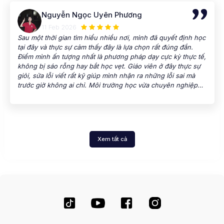
Nguyễn Ngọc Uyên Phương
11 Feb 2026
Sau một thời gian tìm hiểu nhiều nơi, mình đã quyết định học
tại đây và thực sự cảm thấy đây là lựa chọn rất đúng đắn.
Điểm mình ấn tượng nhất là phương pháp dạy cực kỳ thực tế,
không bị sáo rỗng hay bắt học vẹt. Giáo viên ở đây thực sự
giỏi, sửa lỗi viết rất kỹ giúp mình nhận ra những lỗi sai mà
trước giờ không ai chỉ. Môi trường học vừa chuyên nghiệp
vừa thoải mái, tạo động lực cho đứa lười như mình đi học đều
đặn. Nói chung là 10/10, bạn nào muốn nâng band nhanh mà
vẫn tiết kiệm thời gian thì ghé đây là chuẩn bài rồi.
Xem tất cả