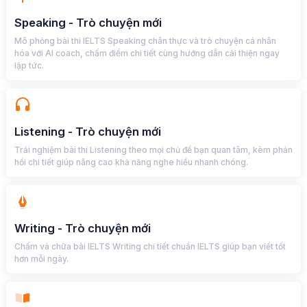
Speaking - Trò chuyện mới
Mô phỏng bài thi IELTS Speaking chân thực và trò chuyện cá nhân
hóa với AI coach, chấm điểm chi tiết cùng hướng dẫn cải thiện ngay
lập tức.
Listening - Trò chuyện mới
Trải nghiệm bài thi Listening theo mọi chủ đề bạn quan tâm, kèm phản
hồi chi tiết giúp nâng cao khả năng nghe hiểu nhanh chóng.
Writing - Trò chuyện mới
Chấm và chữa bài IELTS Writing chi tiết chuẩn IELTS giúp bạn viết tốt
hơn mỗi ngày.