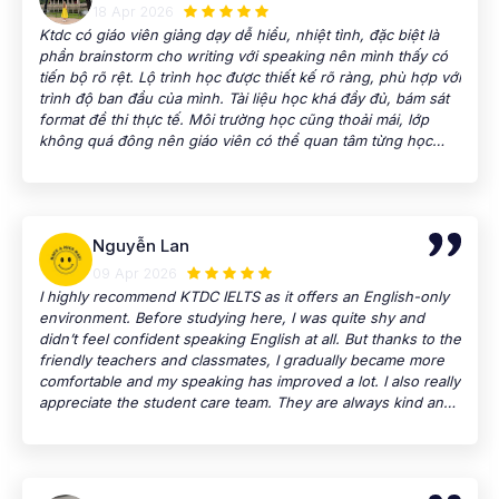
and always willing to assist students whenever needed,
18 Apr 2026
from course registration to academic support. Overall, KTDC
Ktdc có giáo viên giảng dạy dễ hiểu, nhiệt tình, đặc biệt là
is an excellent English center for anyone who wants to
phần brainstorm cho writing với speaking nên mình thấy có
improve their English in a professional and supportive
tiến bộ rõ rệt. Lộ trình học được thiết kế rõ ràng, phù hợp với
environment.
trình độ ban đầu của mình. Tài liệu học khá đầy đủ, bám sát
format đề thi thực tế. Môi trường học cũng thoải mái, lớp
không quá đông nên giáo viên có thể quan tâm từng học
viên. Ứng dụng công nghệ nên tiện lắm
Nguyễn Lan
09 Apr 2026
I highly recommend KTDC IELTS as it offers an English-only
environment. Before studying here, I was quite shy and
didn’t feel confident speaking English at all. But thanks to the
friendly teachers and classmates, I gradually became more
comfortable and my speaking has improved a lot. I also really
appreciate the student care team. They are always kind and
reply to my messages quickly, which makes me feel
supported throughout the course. Now I’m about to finish
Level 2, and I’ve already decided to continue with another
course here. I’ve had a really good experience at KTDC, and